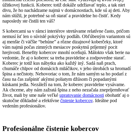
úžitkovej funkcii. Koberec totiž dokáže udržiavať teplo, a tak niet
divu, že ho nachádzame najmä v domácnostiach, kde sú aj deti. Aby
nám slúžil, je potrebné sa oň starať a pravidelne ho čistiť. Kedy
naposledy ste čistili ten váš?
S kobercami sa v rámci interiérov stretávame relatívne často, pričom
nemusí ísť len o súvislé pokrývky podláh. Obľúbeným variantom sú
aj menšie či väčšie “behúne” a rôzne dizajnové koberčeky, ktoré
vám najmä počas zimných mesiacov poskytnú príjemný pocit
hrejivosti. Benefity kobercov mnohí oceňujú. Málokto však berie na
vedomie, že aj o koberec sa treba pravidelne a zodpovedne starať.
Koberec je totiž kus nábytku ako každý iný. Sadá naň prach,
chumáče chlpov od domácich miláčikov, v jeho útrobách sa hromadí
špina a nečistoty. Nehovoriac o tom, že nám samým sa ho podarí z
času na čas zašpiniť akýmsi poliatym džúsom či popadanými
kúskami jedla. Nezáleží na tom, že koberec pravidelne vysávame.
Ak chceme, aby nám zažratá špina z neho nezačala znepríjemňovať
život, mali by sme naše veľké
upratovanie domácnosti
obohatiť aj o
skutočne dôkladné a efektívne
čistenie kobercov
. Ideálne pod
vedením profesionálov.
Profesionálne čistenie kobercov