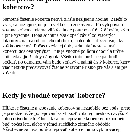
kobercov?
Samotné čistenie koberca netrvá dlhšie než jednu hodinu. Záleží to
však, samozrejme, od jeho veľkosti a znečistenia. Po vytepovaní
zostane koberec mierne vlhký a bude potrebovať 6 až 8 hodín, kým
úplne vyschne. Doba schnutia však opäť závisí od viacerých
faktorov - najmä od ročného obdobia, materiálu a dĺžky trsu, aký
váš koberec má. Počas uvedenej doby schnutia by ste sa mali
kobercu doslova vyhýbať - nie je vhodné po ňom chodiť a určite
naň nedávajte žiadny nábytok. Všetko toto musí síce pár hodín
počkať, no odmenou vám bude voňavý a najmä čistý koberec, ktorý
viac nebude predstavovať žiadne zdravotné riziko pre vás a ani pre
vaše deti.
Kedy je vhodné tepovať koberce?
Hĺbkové čistenie a tepovanie kobercov sa nezaobíde bez vody, preto
je prirodzené, že po tepovaní sa vlhkosť v danej miestnosti zvýši. Z
tohto dôvodu je ideálne, ak sa pre tepovanie kobercov rozhodnete
buď počas leta, alebo v rámci suchšieho zimného obdobia.
Všeobecne sa neodporúča tepovať koberce mimo vykurovacej