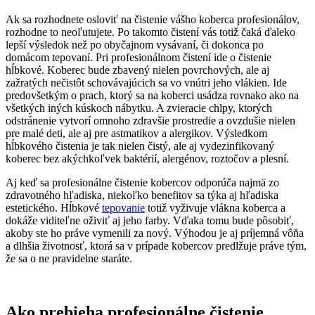
Ak sa rozhodnete osloviť na čistenie vášho koberca profesionálov,
rozhodne to neoľutujete. Po takomto čistení vás totiž čaká ďaleko
lepší výsledok než po obyčajnom vysávaní, či dokonca po
domácom tepovaní. Pri profesionálnom čistení ide o čistenie
hĺbkové. Koberec bude zbavený nielen povrchových, ale aj
zažratých nečistôt schovávajúcich sa vo vnútri jeho vlákien. Ide
predovšetkým o prach, ktorý sa na koberci usádza rovnako ako na
všetkých iných kúskoch nábytku. A zvieracie chlpy, ktorých
odstránenie vytvorí omnoho zdravšie prostredie a ovzdušie nielen
pre malé deti, ale aj pre astmatikov a alergikov. Výsledkom
hĺbkového čistenia je tak nielen čistý, ale aj vydezinfikovaný
koberec bez akýchkoľvek baktérií, alergénov, roztočov a plesní.
Aj keď sa profesionálne čistenie kobercov odporúča najmä zo
zdravotného hľadiska, niekoľko benefitov sa týka aj hľadiska
estetického. Hĺbkové
tepovanie
totiž vyživuje vlákna koberca a
dokáže viditeľne oživiť aj jeho farby. Vďaka tomu bude pôsobiť,
akoby ste ho práve vymenili za nový. Výhodou je aj príjemná vôňa
a dlhšia životnosť, ktorá sa v prípade kobercov predlžuje práve tým,
že sa o ne pravidelne staráte.
Ako prebieha profesionálne čistenie