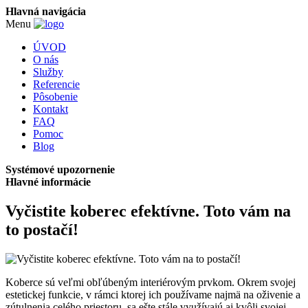
Hlavná navigácia
Menu
ÚVOD
O nás
Služby
Referencie
Pôsobenie
Kontakt
FAQ
Pomoc
Blog
Systémové upozornenie
Hlavné informácie
Vyčistite koberec efektívne. Toto vám na
to postačí!
Koberce sú veľmi obľúbeným interiérovým prvkom. Okrem svojej
estetickej funkcie, v rámci ktorej ich používame najmä na oživenie a
zútulnenia celého priestoru, sa ešte stále využívajú aj kvôli svojej