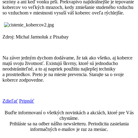
sezóny a ani keď vonku prší. Prekvapivo najideálnejšie je tepovanie
kobercov vo veľkých mrazoch, kedy zmiešanie studeného vzduchu
so vzduchom v miestnosti vysuší váš koberec oveľa rýchlejšie.
Zdroj: Michal Jarmoluk z Pixabay
Na záver jedným dychom dodávame, že tak ako všetko, aj koberce
majú svoju životnosť. Existujú škvrny, ktoré sú jednoducho
neodstrániteľné, a to aj napriek použitiu najlepšej techniky
a prostriedkov. Preto je na mieste prevencia. Starajte sa o svoje
koberce zodpovedne.
Zdieľať
Pripnúť
Buďte informovaní o všetkých novinkách a akciách, ktoré pre Vás
chystáme.
Prihláste sa na odber nášho newsletteru. Periodicita zasielania
informačných e-mailov je raz za mesiac.